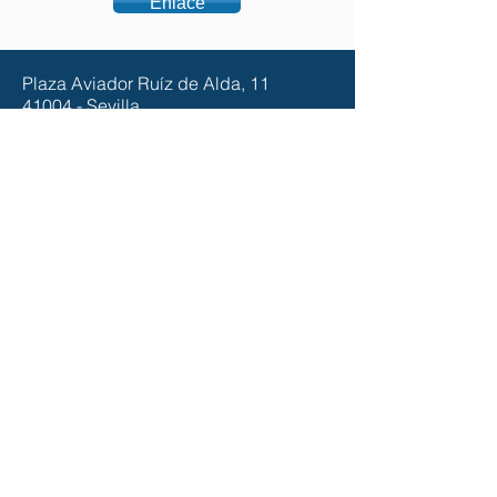
Enlace
Plaza Aviador Ruíz de Alda, 11
41004 - Sevilla
Tlfno. 625 355 785